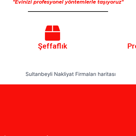
"Evinizi profesyonel yöntemlerle taşıyoruz"
Şeffaflık
Pr