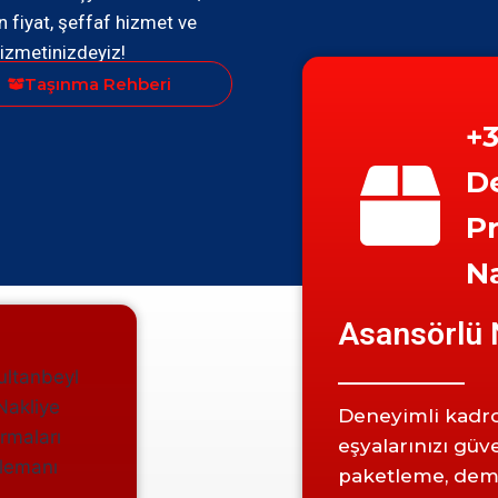
 fiyat, şeffaf hizmet ve
izmetinizdeyiz!
Taşınma Rehberi
+3
D
P
Na
Asansörlü 
Deneyimli kadr
eşyalarınızı güv
paketleme, demo