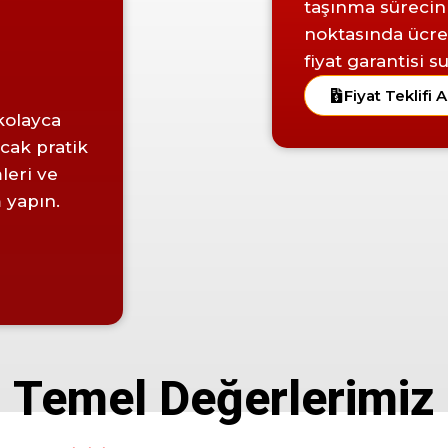
taşınma sürecini
noktasında ücre
fiyat garantisi 
a
Fiyat Teklifi A
kolayca
acak pratik
leri ve
m yapın.
Temel Değerlerimiz