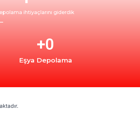
epolama ihtiyaçlarını giderdik
+
0
Eşya Depolama
aktadır.