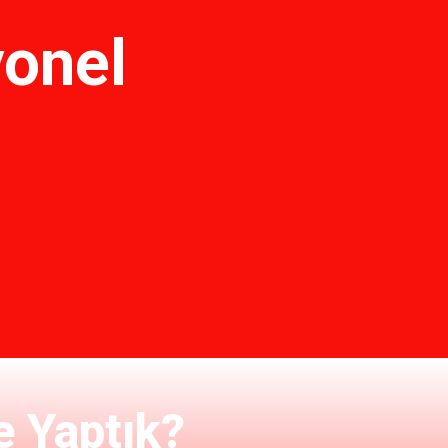
yonel
 Yaptık?