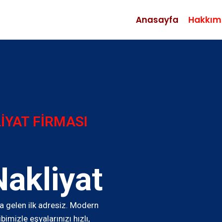
Anasayfa
Hakkım
İYAT FİRMASI
akliyat
a gelen ilk adresiz. Modern
mizle eşyalarınızı hızlı,