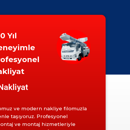
0 Yıl
eneyimle
rofesyonel
kliyat
Nakliyat
omuz ve modern nakliye filomuzla
enle taşıyoruz. Profesyonel
ntaj ve montaj hizmetleriyle