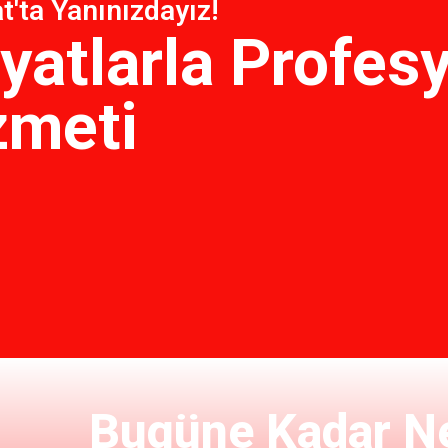
t'ta Yanınızdayız!
yatlarla Profes
zmeti
Bugüne Kadar Ne