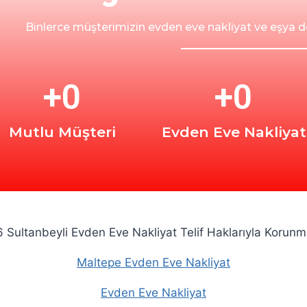
Binlerce müşterimizin evden eve nakliyat ve eşya d
+
0
+
0
Mutlu Müşteri
Evden Eve Nakliyat
Sultanbeyli Evden Eve Nakliyat Telif Haklarıyla Korunm
Maltepe Evden Eve Nakliyat
Evden Eve Nakliyat