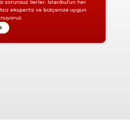
z sorunsuz ilerler. İstanbul’un her
tsiz ekspertiz ve bütçenize uygun
sunuyoruz.
l!