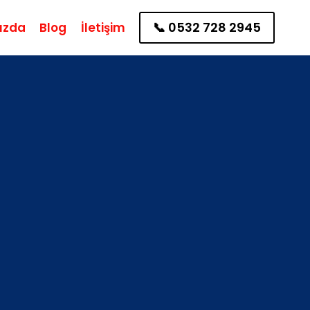
📞 0532 728 2945
ızda
Blog
İletişim